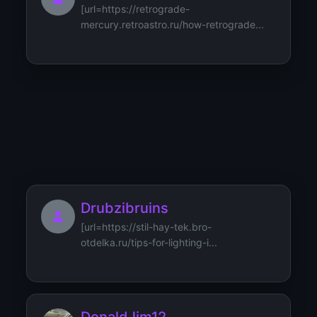
[url=https://retrograde-
mercury.retroastro.ru/how-retrograde...
DrixdoopSkeve
[url=https://ekodekor.otdelka-
bro.ru/repurposing-old-luggage...
Drubzibruins
[url=https://stil-hay-tek.bro-
otdelka.ru/tips-for-lighting-i...